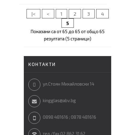
|<
<
1
2
3
4
5
Показани са от 65 до 65 от общо 65
резултата (5 страници)
КОНТАКТИ
ул.Стоян Михайловски 14
kingglas@abv.bg
0898 481616 ; 0878 481616
тел./fax.02 862 31 62